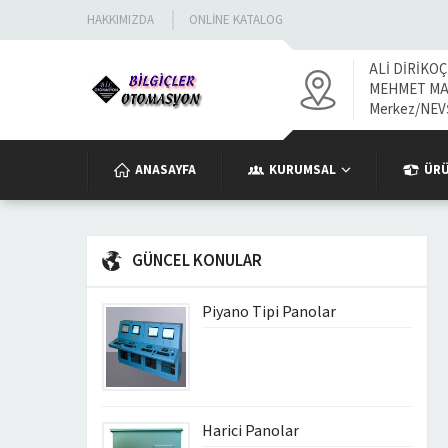
HAKKIMIZDA
ONLINE KATALOG
ALİ DİRİKOÇ
MEHMET MAH
Merkez/NEV
ANASAYFA
KURUMSAL
ÜR
GÜNCEL KONULAR
Piyano Tipi Panolar
Harici Panolar