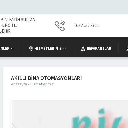
 BLV. FATİH SULTAN
. NO:115
0532 232 29 11
ŞEHİR
ÜNLER
HIZMETLERIMIZ
REFARANSLAR
AKILLI BINA OTOMASYONLARI
Anasayfa
»
Hizmetlerimiz