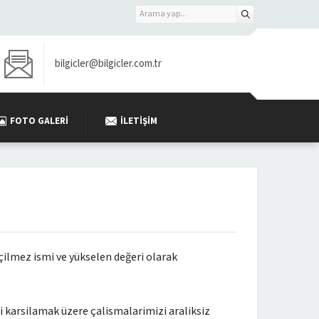
bilgicler@bilgicler.com.tr
FOTO GALERI
İLETIŞIM
eçilmez ismi ve yükselen değeri olarak
 karsilamak üzere çalismalarimizi araliksiz