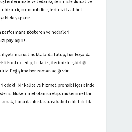
üşterilerimizle ve tedarikçilerimizle dürüst ve
iler bizim için önemlidir. İşlerimizi taahhüt
şekilde yaparız.
ün performans gösteren ve hedefleri
ızı paylaşırız.
biliyetimizi üst noktalarda tutup, her koşulda
li kontrol edip, tedarikçilerimizle işbirliği
iririz. Değişime her zaman açığızdır.
daklı bir kalite ve hizmet prensibi içerisinde
 ederiz. Mükemmel olanı üretip, mükemmel bir
lamak, bunu da uluslararası kabul edilebilirlik