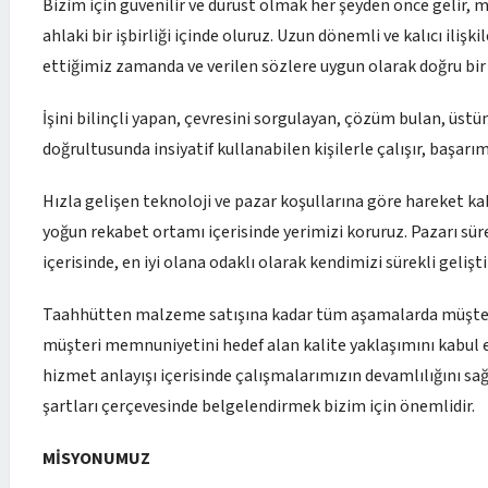
Bizim için güvenilir ve dürüst olmak her şeyden önce gelir, m
ahlaki bir işbirliği içinde oluruz. Uzun dönemli ve kalıcı ilişk
ettiğimiz zamanda ve verilen sözlere uygun olarak doğru bir 
İşini bilinçli yapan, çevresini sorgulayan, çözüm bulan, üst
doğrultusunda insiyatif kullanabilen kişilerle çalışır, başarım
Hızla gelişen teknoloji ve pazar koşullarına göre hareket ka
yoğun rekabet ortamı içerisinde yerimizi koruruz. Pazarı sürek
içerisinde, en iyi olana odaklı olarak kendimizi sürekli gelişt
Taahhütten malzeme satışına kadar tüm aşamalarda müşteri o
müşteri memnuniyetini hedef alan kalite yaklaşımını kabul
hizmet anlayışı içerisinde çalışmalarımızın devamlılığını sağ
şartları çerçevesinde belgelendirmek bizim için önemlidir.
MİSYONUMUZ