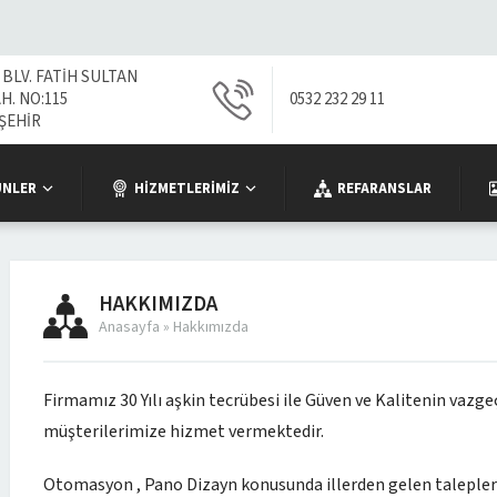
 BLV. FATİH SULTAN
. NO:115
0532 232 29 11
ŞEHİR
ÜNLER
HIZMETLERIMIZ
REFARANSLAR
HAKKIMIZDA
Anasayfa
»
Hakkımızda
Firmamız 30 Yılı aşkin tecrübesi ile Güven ve Kalitenin vazg
müşterilerimize hizmet vermektedir.
Otomasyon , Pano Dizayn konusunda illerden gelen talepleri