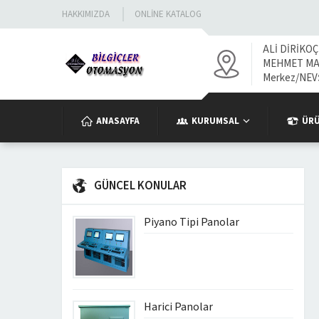
HAKKIMIZDA
ONLINE KATALOG
ALİ DİRİKOÇ
MEHMET MAH
Merkez/NEV
ANASAYFA
KURUMSAL
ÜR
GÜNCEL KONULAR
Piyano Tipi Panolar
Harici Panolar