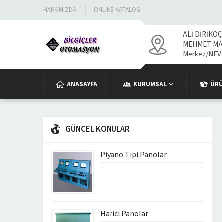
HAKKIMIZDA
ONLINE KATALOG
ALİ DİRİKOÇ
MEHMET MAH
Merkez/NEV
ANASAYFA
KURUMSAL
ÜR
GÜNCEL KONULAR
Piyano Tipi Panolar
Harici Panolar