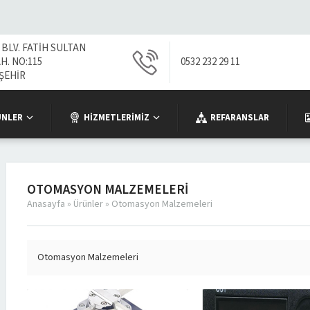
 BLV. FATİH SULTAN
. NO:115
0532 232 29 11
ŞEHİR
ÜNLER
HIZMETLERIMIZ
REFARANSLAR
OTOMASYON MALZEMELERI
Anasayfa
»
Ürünler
»
Otomasyon Malzemeleri
Otomasyon Malzemeleri